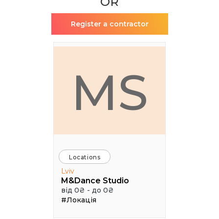
OR
Register a contractor
MS
Locations
Lviv
M&Dance Studio
від 0₴ - до 0₴
#Локація