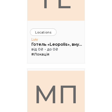
Locations
Lviv
Готель «Leopolis», внутрішній дворик, вул. Театральна, 16, м. Львів
від 0₴ - до 0₴
#Локація
МП