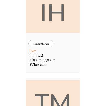
IH
Locations
Lviv
IT HUB
від 0₴ - до 0₴
#Локація
TM