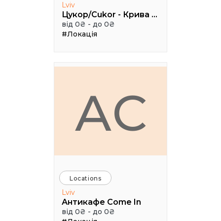
Lviv
Цукор/Cukor - Крива Липа, 3
від 0₴ - до 0₴
#Локація
АC
Locations
Lviv
Антикафе Come In
від 0₴ - до 0₴