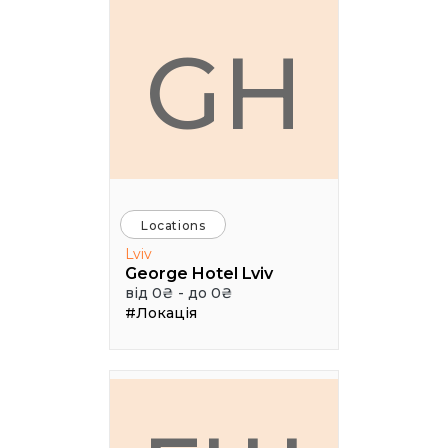
GH
Locations
Lviv
George Hotel Lviv
від 0₴ - до 0₴
#Локація