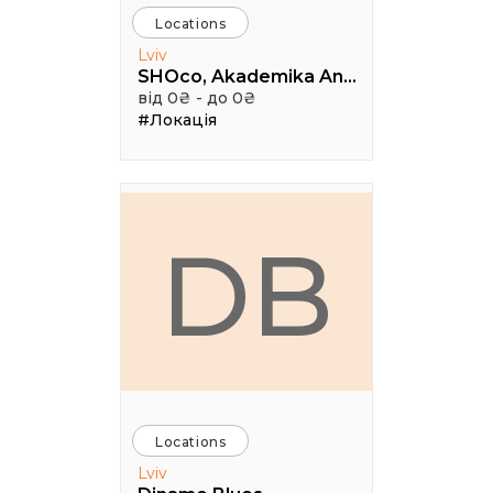
Locations
Lviv
SHOco, Akademika Andriya Sakharova Street, Lviv, Lviv Oblast, Ukraine
від 0₴ - до 0₴
#Локація
DB
Locations
Lviv