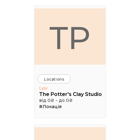
TP
Locations
Lviv
The Potter's Clay Studio
від 0₴ - до 0₴
#Локація