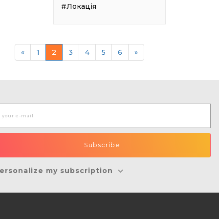
#Локація
«
1
2
3
4
5
6
»
ersonalize my subscription