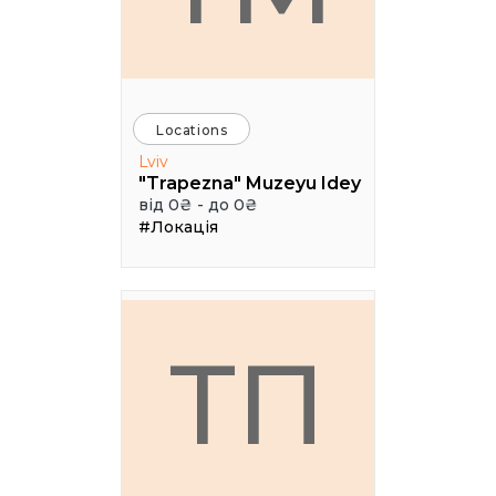
Locations
Lviv
"Trapezna" Muzeyu Idey
від 0₴ - до 0₴
#Локація
ТП