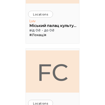
Locations
Lviv
Міський палац культури імені Гната Хоткевича, мала зала
від 0₴ - до 0₴
#Локація
FC
Locations