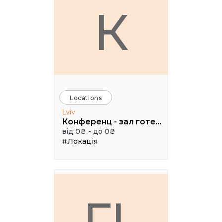
К
Locations
Lviv
Конференц - зал готелю ТАУРУС
від 0₴ - до 0₴
#Локація
ГL