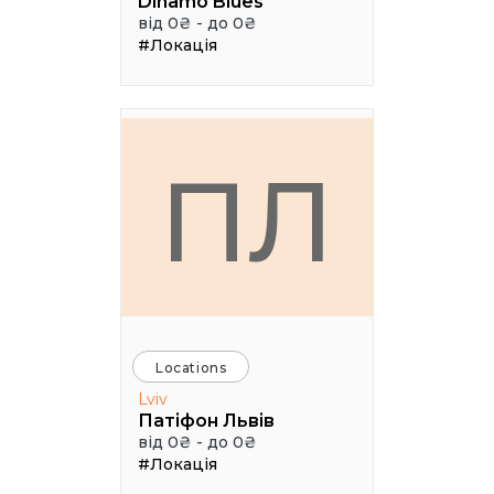
Dinamo Blues
від 0₴ - до 0₴
#Локація
ПЛ
Locations
Lviv
Патіфон Львів
від 0₴ - до 0₴
#Локація