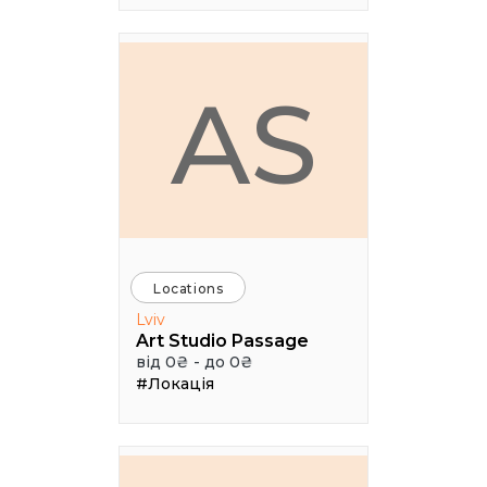
AS
Locations
Lviv
Art Studio Passage
від 0₴ - до 0₴
#Локація