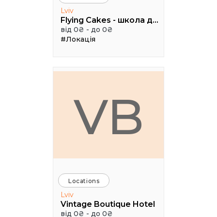
Lviv
Flying Cakes - школа дизайну
від 0₴ - до 0₴
#Локація
VB
Locations
Lviv
Vintage Boutique Hotel
від 0₴ - до 0₴