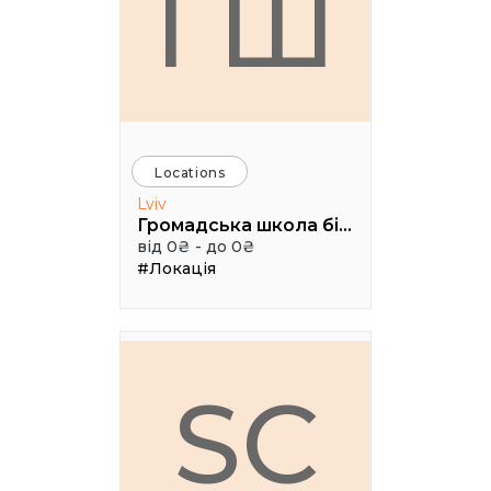
ГШ
Locations
Lviv
Громадська школа бізнесу
від 0₴ - до 0₴
#Локація
SC