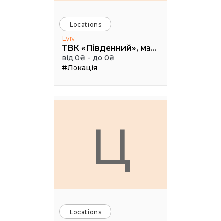
Locations
Lviv
ТВК «Південний», малий конференц зал
від 0₴ - до 0₴
#Локація
Ц
Locations