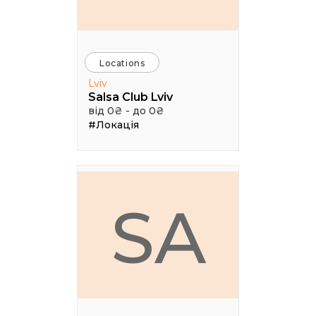
Locations
Lviv
Salsa Club Lviv
від 0₴ - до 0₴
#Локація
SA