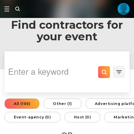
Find contractors for
your event
All (105)
Other (1)
Advertising platf
Event-agency (0)
Host (0)
Marketin