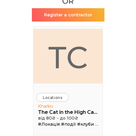
OR
Register a contractor
TC
Locations
Kharkiv
The Cat in the High Castle
від 80₴ - до 100₴
#Локація
#події
#клуби
#Зал