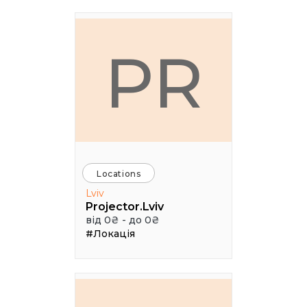
PR
Locations
Lviv
Projector.Lviv
від 0₴ - до 0₴
#Локація