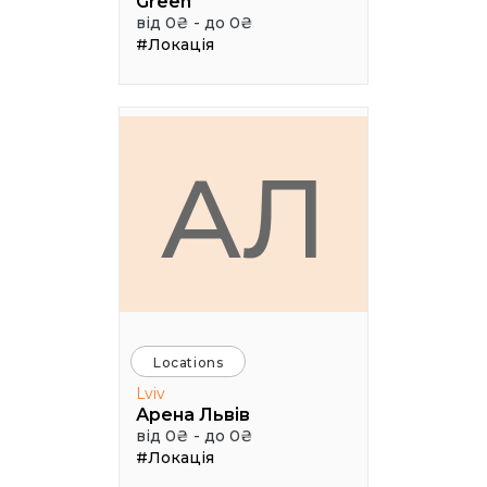
Green
від 0₴ - до 0₴
#Локація
АЛ
Locations
Lviv
Арена Львів
від 0₴ - до 0₴
#Локація