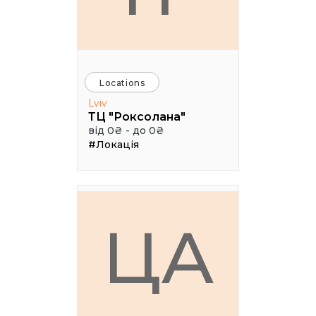
Locations
Lviv
ТЦ "Роксолана"
від 0₴ - до 0₴
#Локація
ЦА