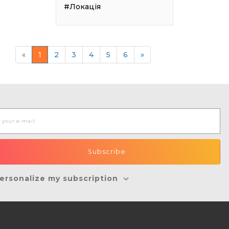
#Локація
«
1
2
3
4
5
6
»
ersonalize my subscription