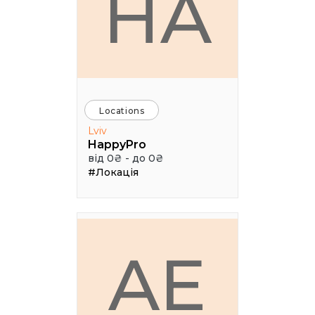
HA
Locations
Lviv
HappyPro
від 0₴ - до 0₴
#Локація
AE