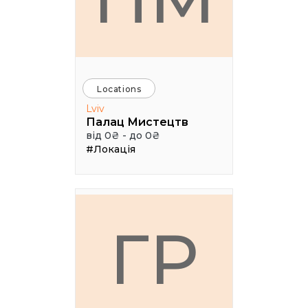
Locations
Lviv
Палац Мистецтв
від 0₴ - до 0₴
#Локація
ГР