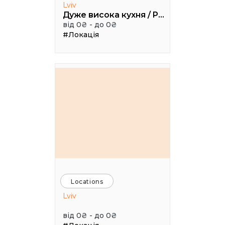
Lviv
Дуже висока кухня / Pretty High Kitchen
від 0₴ - до 0₴
#Локація
Locations
Lviv
від 0₴ - до 0₴