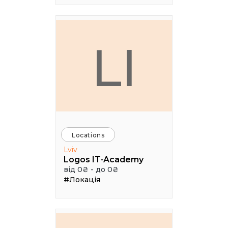
LI
Locations
Lviv
Logos IT-Academy
від 0₴ - до 0₴
#Локація