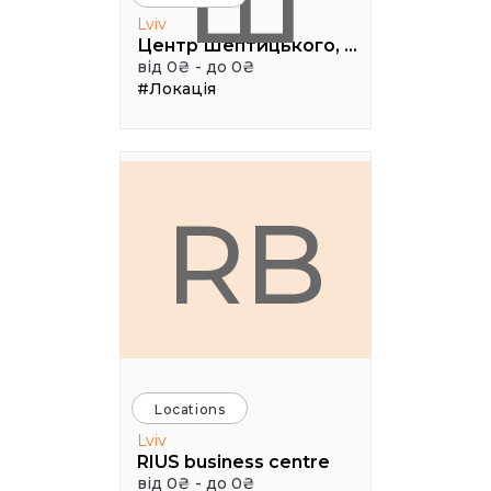
Ш
Lviv
Центр Шептицького, 1 поверх, паркова аудиторія
від 0₴ - до 0₴
#Локація
RB
Locations
Lviv
RIUS business centre
від 0₴ - до 0₴