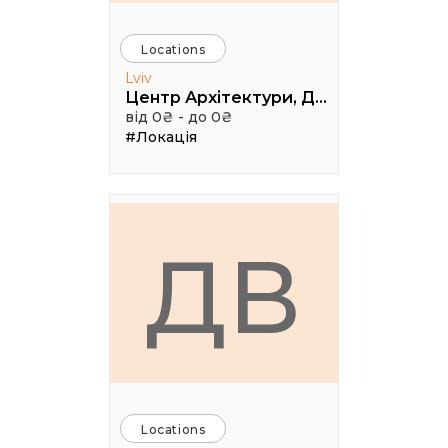
Locations
Lviv
Центр Архітектури, Дизайну та Урбаністики Порохова ВЕЖА
від 0₴ - до 0₴
#Локація
ДВ
Locations