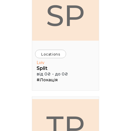
SP
Locations
Lviv
Split
від 0₴ - до 0₴
#Локація
ТР