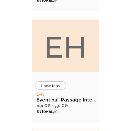
#Локація
EH
Locations
Lviv
Event hall Passage Interdit
від 0₴ - до 0₴
#Локація