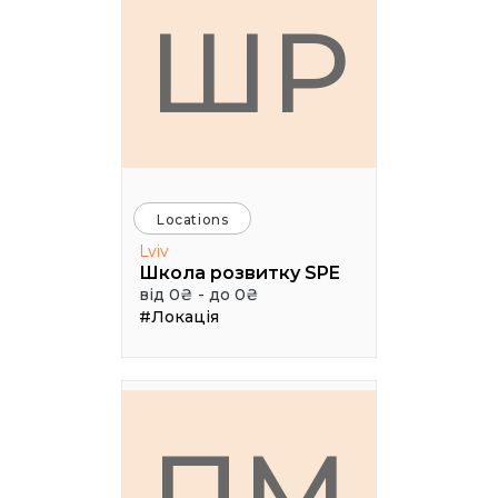
ШР
Locations
Lviv
Школа розвитку SPE
від 0₴ - до 0₴
#Локація
ПМ