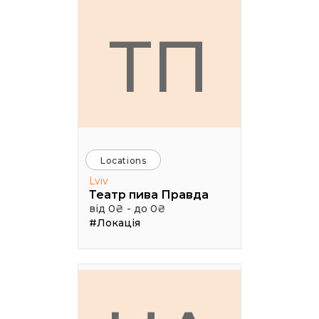
ТП
Locations
Lviv
Театр пива Правда
від 0₴ - до 0₴
#Локація