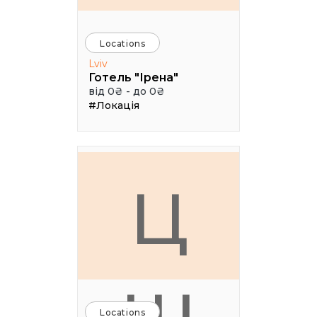
Locations
Lviv
Готель "Ірена"
від 0₴ - до 0₴
#Локація
Ц
Locations