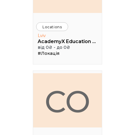
Locations
Lviv
AcademyX Education Hub
від 0₴ - до 0₴
#Локація
CO