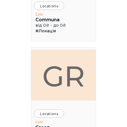
Locations
Lviv
Communa
від 0₴ - до 0₴
#Локація
GR
Locations
Lviv