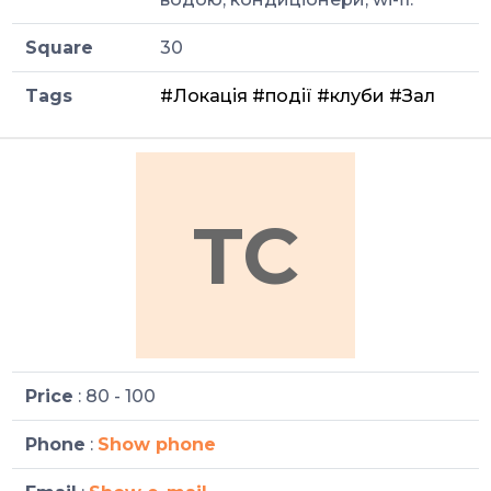
Square
30
Tags
#Локація
#події
#клуби
#Зал
TC
Price
: 80 - 100
Phone
:
Show phone