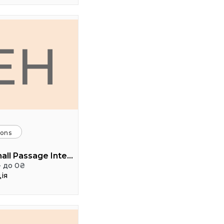
EH
ions
Event hall Passage Interdit
- до 0₴
ія