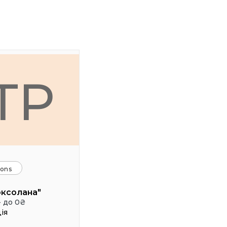
ТР
ions
оксолана"
- до 0₴
ія