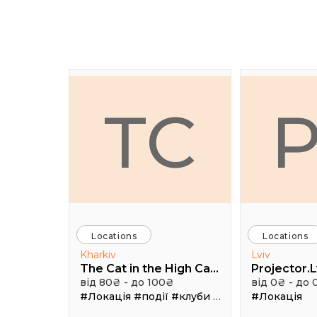
TC
Locations
Locations
Kharkiv
Lviv
The Cat in the High Castle
Projector.L
від 80₴ - до 100₴
від 0₴ - до 
#Локація
#події
#клуби
#Зал
#Локація