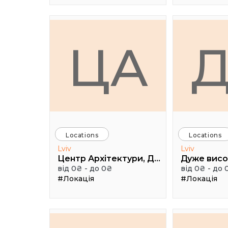
ЦА
Locations
Locations
Lviv
Lviv
Центр Архітектури, Дизайну та Урбаністики Порохова ВЕЖА
від 0₴ - до 0₴
від 0₴ - до 
#Локація
#Локація