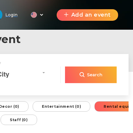
Add an event
Login
vent
y
City
Search
Decor (0)
Entertainment (0)
Rental equip
Staff (0)