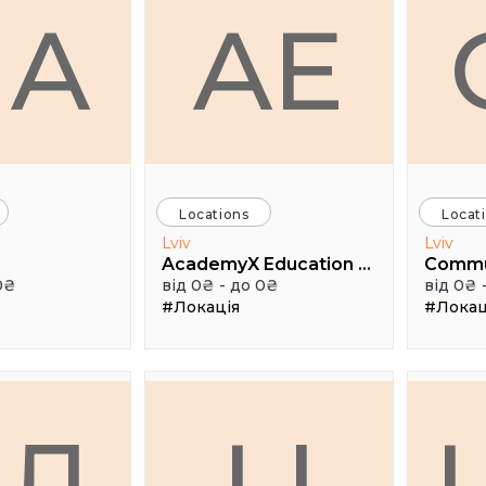
HA
AE
Locations
Locat
Lviv
Lviv
AcademyX Education Hub
Comm
0₴
від 0₴ - до 0₴
від 0₴ 
#Локація
#Локац
АЛ
LI