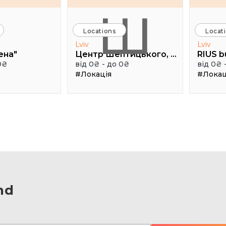
Ш
Locations
Locat
Lviv
Lviv
ена"
Центр Шептицького, 1 поверх, паркова аудиторія
RIUS b
0₴
від 0₴ - до 0₴
від 0₴ 
#Локація
#Локац
nd