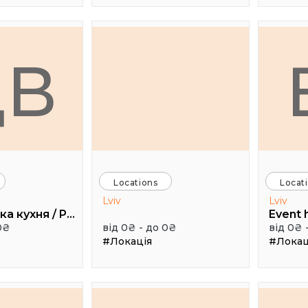
ДВ
Locations
Locat
Lviv
Lviv
Дуже висока кухня / Pretty High Kitchen
0₴
від 0₴ - до 0₴
від 0₴ 
#Локація
#Локац