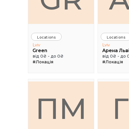
Locations
Locations
Lviv
Lviv
Green
Арена Льв
від 0₴ - до 0₴
від 0₴ - до 
#Локація
#Локація
ПМ