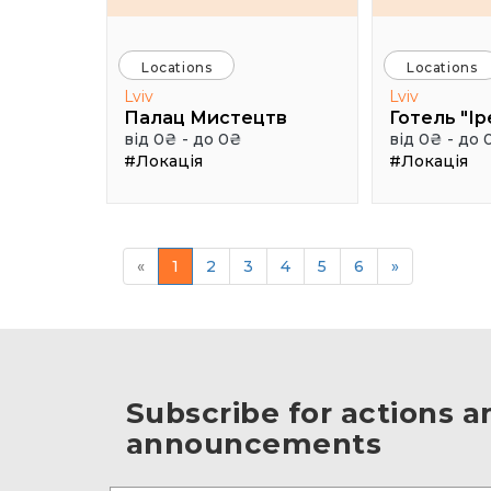
Locations
Locations
Lviv
Lviv
Палац Мистецтв
Готель "Ір
від 0₴ - до 0₴
від 0₴ - до 
#Локація
#Локація
«
1
2
3
4
5
6
»
Subscribe for actions a
announcements