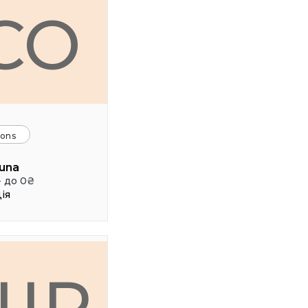
CO
ions
una
- до 0₴
ія
ШР