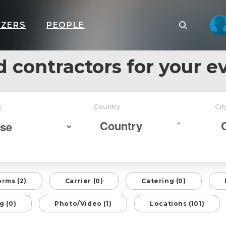
IZERS
PEOPLE
d contractors for your e
y
Country
Cit
Country
orms (2)
Carrier (0)
Catering (0)
g (0)
Photo/Video (1)
Locations (101)