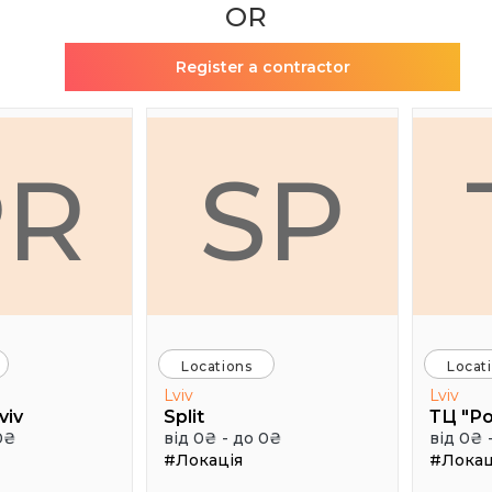
OR
Register a contractor
PR
SP
Locations
Locat
Lviv
Lviv
viv
Split
ТЦ "Р
0₴
від 0₴ - до 0₴
від 0₴ 
#Локація
#Локац