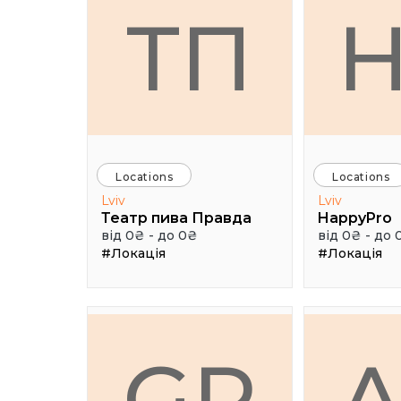
ТП
Locations
Locations
Lviv
Lviv
Театр пива Правда
HappyPro
від 0₴ - до 0₴
від 0₴ - до 
#Локація
#Локація
GR