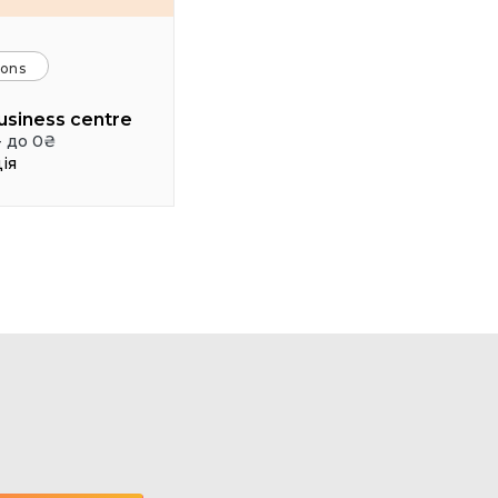
ions
usiness centre
- до 0₴
ія