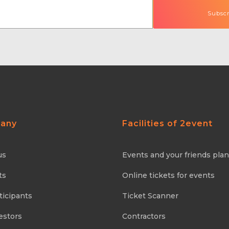
any
Facilities of 2event
us
Events and your friends pla
ts
Online tickets for events
ticipants
Ticket Scanner
estors
Contractors