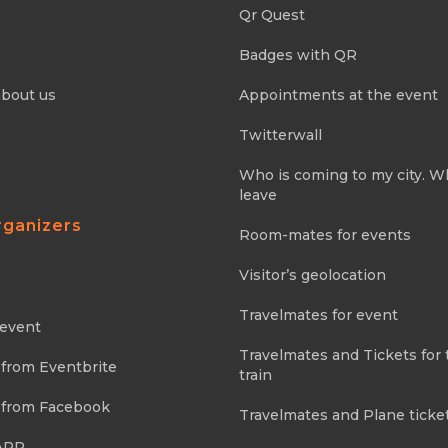
Qr Quest
Badges with QR
about us
Appointments at the event
Twitterwall
Who is coming to my city. 
leave
rganizers
Room-mates for events
Visitor’s geolocation
Travelmates for event
 event
Travelmates and Tickets for 
 from Eventbrite
train
 from Facebook
Travelmates and Plane ticke
APP