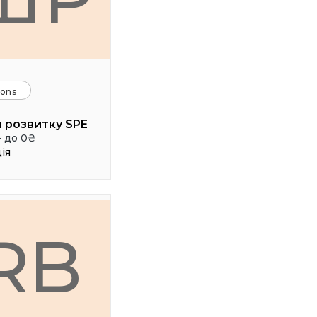
ions
 розвитку SPE
- до 0₴
ія
RB