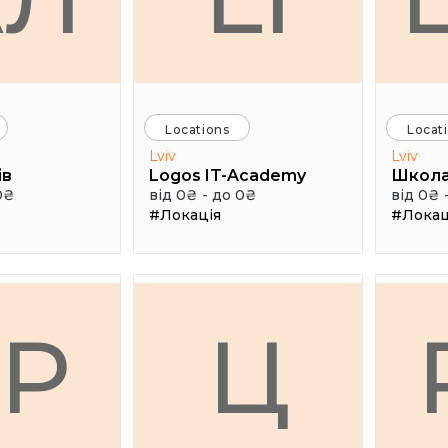
Locations
Locat
Lviv
Lviv
ів
Logos IT-Academy
Школа
0₴
від 0₴ - до 0₴
від 0₴ 
#Локація
#Локац
ГР
Ц