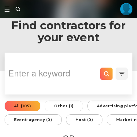
Find contractors for
your event
All (105)
Other (1)
Advertising platf
Event-agency (0)
Host (0)
Marketin