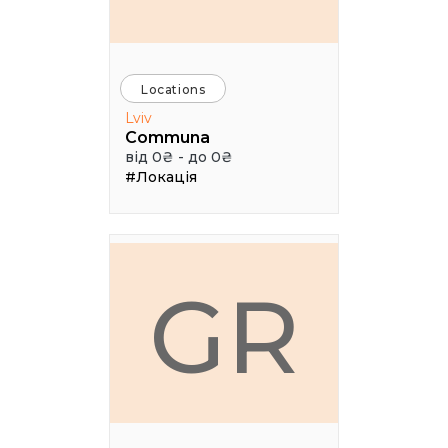
Locations
Lviv
Communa
від 0₴ - до 0₴
#Локація
GR