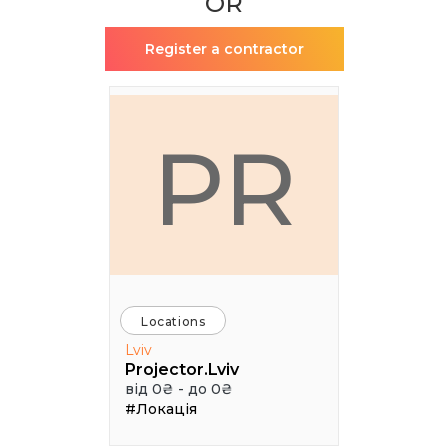
OR
Register a contractor
PR
Locations
Lviv
Projector.Lviv
від 0₴ - до 0₴
#Локація