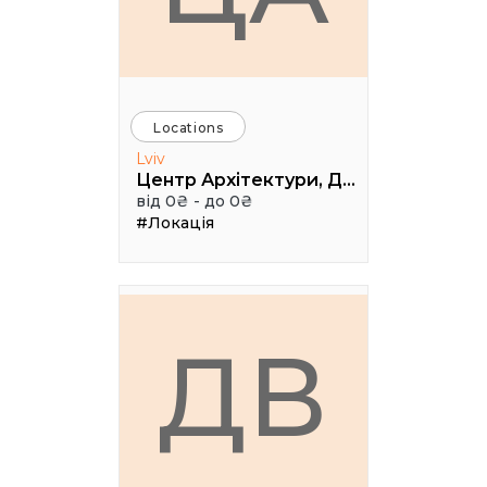
Locations
Lviv
Центр Архітектури, Дизайну та Урбаністики Порохова ВЕЖА
від 0₴ - до 0₴
#Локація
ДВ