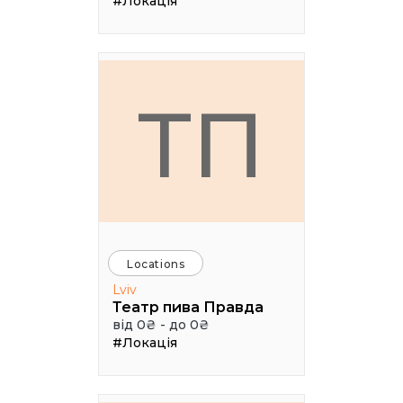
#Локація
ТП
Locations
Lviv
Театр пива Правда
від 0₴ - до 0₴
#Локація