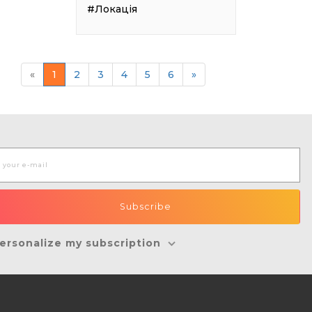
#Локація
«
1
2
3
4
5
6
»
ersonalize my subscription