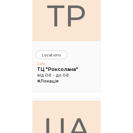
ТР
Locations
Lviv
ТЦ "Роксолана"
від 0₴ - до 0₴
#Локація
ЦА