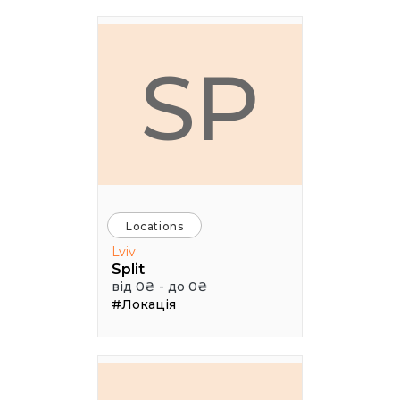
SP
Locations
Lviv
Split
від 0₴ - до 0₴
#Локація