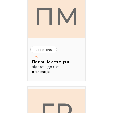
ПМ
Locations
Lviv
Палац Мистецтв
від 0₴ - до 0₴
#Локація
ГР