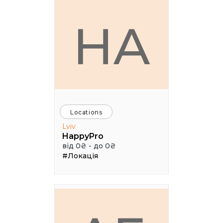
HA
Locations
Lviv
HappyPro
від 0₴ - до 0₴
#Локація