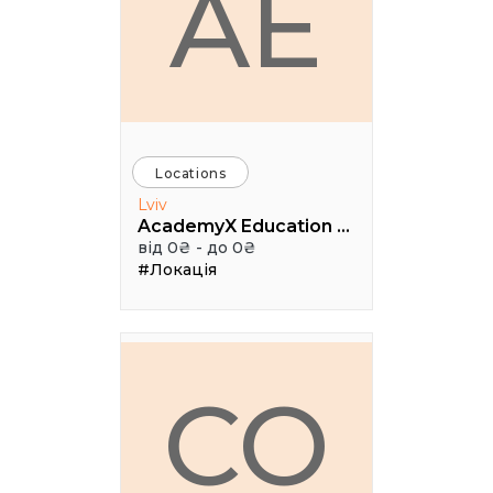
AE
Locations
Lviv
AcademyX Education Hub
від 0₴ - до 0₴
#Локація
CO