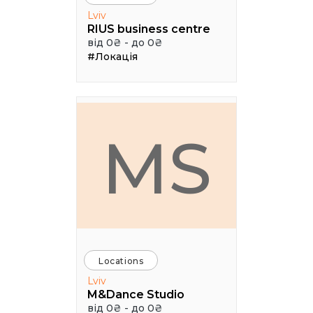
Lviv
RIUS business centre
від 0₴ - до 0₴
#Локація
MS
Locations
Lviv
M&Dance Studio
від 0₴ - до 0₴