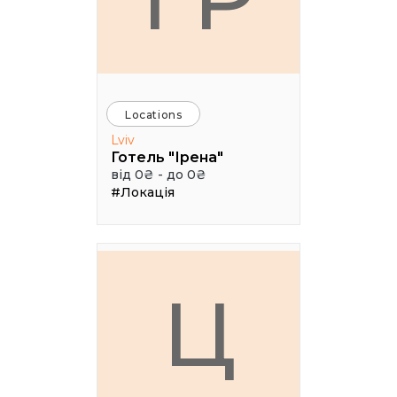
Locations
Lviv
Готель "Ірена"
від 0₴ - до 0₴
#Локація
Ц