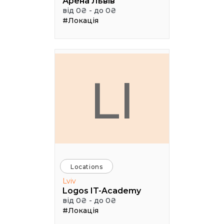
Арена Львів
від 0₴ - до 0₴
#Локація
LI
Locations
Lviv
Logos IT-Academy
від 0₴ - до 0₴
#Локація