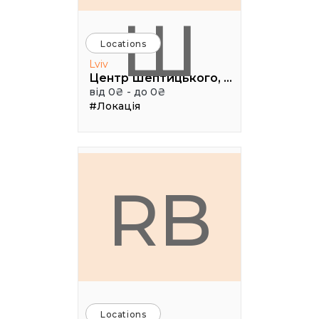
Ш
Locations
Lviv
Центр Шептицького, 1 поверх, паркова аудиторія
від 0₴ - до 0₴
#Локація
RB
Locations