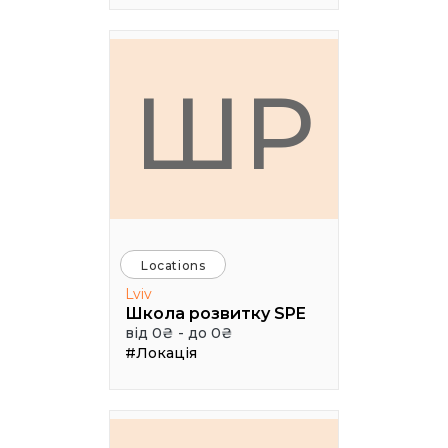
ШР
Locations
Lviv
Школа розвитку SPE
від 0₴ - до 0₴
#Локація