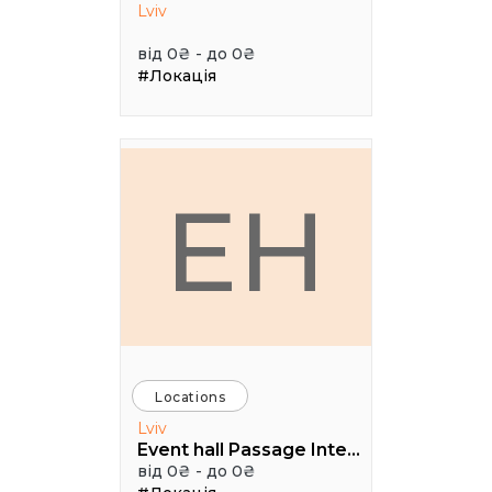
Lviv
від 0₴ - до 0₴
#Локація
EH
Locations
Lviv
Event hall Passage Interdit
від 0₴ - до 0₴