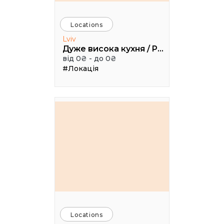
Locations
Lviv
Дуже висока кухня / Pretty High Kitchen
від 0₴ - до 0₴
#Локація
Locations