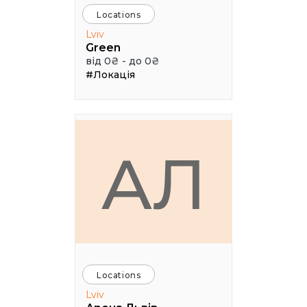
Locations
Lviv
Green
від 0₴ - до 0₴
#Локація
АЛ
Locations
Lviv