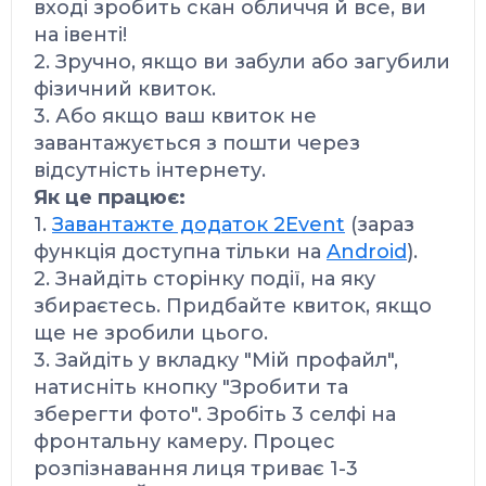
вході зробить скан обличчя й все, ви
на івенті!
2. Зручно, якщо ви забули або загубили
фізичний квиток.
3. Або якщо ваш квиток не
завантажується з пошти через
відсутність інтернету.
Як це працює:
1.
Завантажте додаток 2Event
(зараз
функція доступна тільки на
Android
).
2. Знайдіть сторінку події, на яку
збираєтесь. Придбайте квиток, якщо
ще не зробили цього.
3. Зайдіть у вкладку "Мій профайл",
натисніть кнопку "Зробити та
зберегти фото". Зробіть 3 селфі на
фронтальну камеру.
Процес
розпізнавання лиця триває 1-3