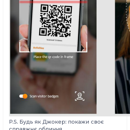
P.S. Будь як Джокер: покажи своє
справжнє обличчя.