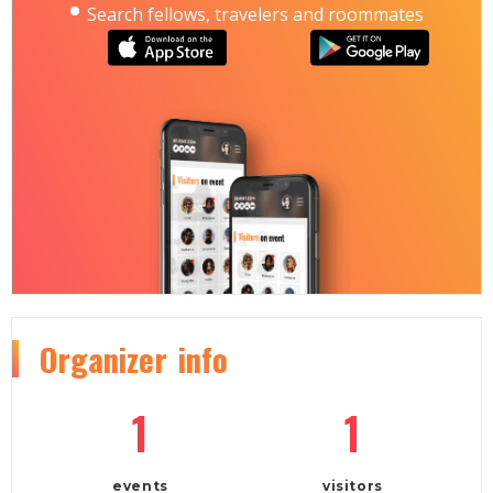
Search fellows, travelers and roommates
Organizer
info
1
1
events
visitors