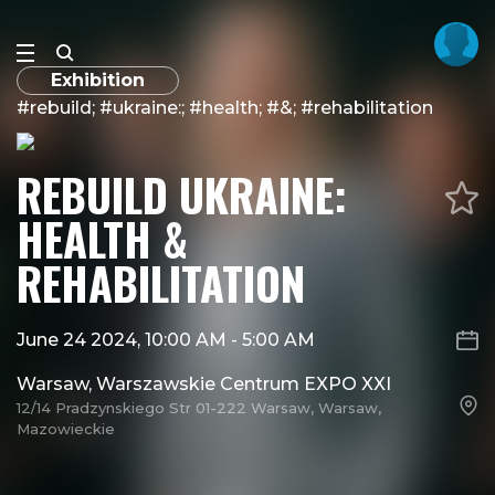
Exhibition
#rebuild; #ukraine:; #health; #&; #rehabilitation
REBUILD UKRAINE:
HEALTH &
REHABILITATION
June 24 2024, 10:00 AM
-
5:00 AM
Warsaw, Warszawskie Centrum EXPO XXI
12/14 Pradzynskiego Str 01-222 Warsaw, Warsaw,
Mazowieckie