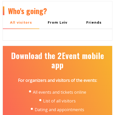
Who's going?
All visitors
From Lviv
Friends
Download the 2Event mobile
app
For organizers and visitors of the events:
All events and tickets online
List of all visitors
Dating and appointments